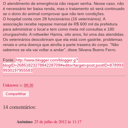
O atendimento de emergência não requer senha. Nesse caso, não
é necessário ter baixa renda, mas o tratamento só será continuado
se o dono do animal comprovar que não tem condições.
O hospital conta com 28 funcionários (16 veterinários). A
associação recebe repasse mensal de R$ 600 mil da prefeitura
para administrar o local e tem como meta mil consultas e 180
cirurgias/mês. A rottweiler Hanna, oito anos, foi uma das atendidas.
Os veterinários descobriram que ela está com gastrite, problemas
renais e uma doença que atrofia a parte traseira do corpo. "Não
sabemos se ela vai voltar a andar", disse Silvana Bueno Ferro.
Fonte:
http://www.blogger.com/blogger.g?
blogID=2685182327884228709#editor/target=post;postID=878993
9930197955583
Unknown
às
09:30
Compartilhar
14 comentários:
Anônimo
25 de julho de 2012 às 11:17